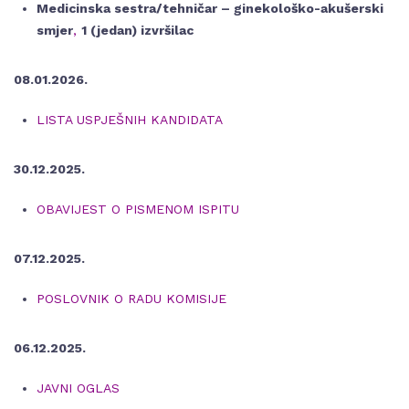
Medicinska sestra/tehničar – ginekološko-akušerski
smjer
,
1 (jedan) izvršilac
08.01.2026.
LISTA USPJEŠNIH KANDIDATA
30.12.2025.
OBAVIJEST O PISMENOM ISPITU
07.12.2025.
POSLOVNIK O RADU KOMISIJE
06.12.2025.
JAVNI OGLAS