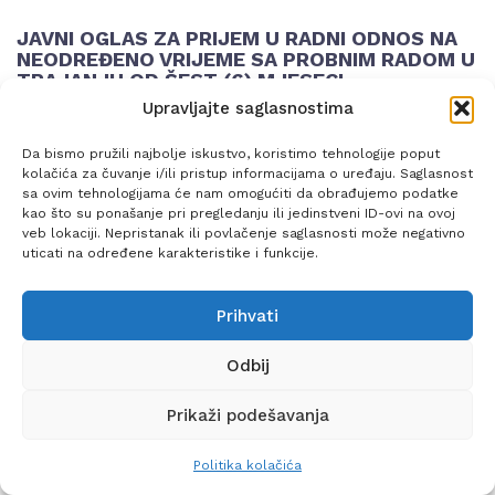
JAVNI OGLAS ZA PRIJEM U RADNI ODNOS NA
NEODREĐENO VRIJEME SA PROBNIM RADOM U
TRAJANJU OD ŠEST (6) MJESECI
Upravljajte saglasnostima
08.06.2023.
Da bismo pružili najbolje iskustvo, koristimo tehnologije poput
LISTA USPJEŠNIH KANDIDATA
kolačića za čuvanje i/ili pristup informacijama o uređaju. Saglasnost
sa ovim tehnologijama će nam omogućiti da obrađujemo podatke
kao što su ponašanje pri pregledanju ili jedinstveni ID-ovi na ovoj
05.06.2023.
veb lokaciji. Nepristanak ili povlačenje saglasnosti može negativno
uticati na određene karakteristike i funkcije.
REZULTATI NAKON PROVEDENOG PISMENOG ISPITA
OBAVIJEST O USMENOM ISPITU
Prihvati
26.05.2023.
Odbij
SPISAK KANDIDATA KOJI NISU ISPUNILI FORMALNO-
Prikaži podešavanja
PRAVNE UVJETE
TERMIN POLAGANJA PISMENOG ISPITA
Politika kolačića