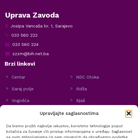
Uprava Zavoda
Josipa Vancaša br. 1, Sarajevo
033 560 222
033 560 224
zzzm@bih.net.ba
Brzi linkovi
Centar
NDC Otoka
Saraj polje
Ilidža
Vogošća
Ilijaš
Hadžići
Stari Grad
Upravljajte saglasnostima
Politika kolačića
Da bismo pružili najbolje iskustvo, koristimo tehnologije poput
kolačića za čuvanje i/ili pristup informacijama o uređaju. Saglasnost
sa ovim tehnologijama će nam omogućiti da obrađujemo podatke