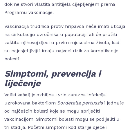
dok ne stvori vlastita antitijela cijepljenjem prema
Programu vakcinacije.
Vakcinacija trudnica protiv hripavca neće imati uticaja
na cirkulaciju uzročnika u populaciji, ali će pružiti
zaštitu njihovoj djeci u prvim mjesecima života, kad
su najosjetljiviji i imaju najveći rizik za komplikacije
bolesti.
Simptomi, prevencija i
liječenje
Veliki kašalj je ozbiljna i vrlo zarazna infekcija
uzrokovana bakterijom
Bordetella pertussis
i jedna je
od najčešćih bolesti koje se mogu spriječiti
vakcinacijom. Simptomi bolesti mogu se podijeliti u
tri stadija. Početni simptomi kod starije djece i