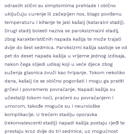
odraslih slični su simptomima prehlade i obično
uključuju curenje ili začepljen nos, blago povišenu
temperaturu i kihanje te jaki kašalj (kataralni stadij).
Drugi stadij bolesti naziva se paroksizmalni stadij,
zbog karakterističnih napada kašlja te može trajati
dvije do šest sedmica. Paroksizmi kašlja sastoje se od
pet do deset napada kašlja u vrijeme jednog izdisaja,
nakon čega slijedi udisaj koji u veće djece zbog
suženja glasnica zvuči kao hripanje. Tokom nekoliko
dana, kašalj će se obično pogoršati i mogu ga pratiti
grčevi i povremeno povraćanje. Napadi kašlja su
učestaliji tokom noći, praćeni su povraćanjem i
umorom, takođe moguće su i neurološke
komplikacije. U trećem stadiju oporavka
(rekonvalescenti stadij) napadi kašlja postaju rjeđi te
prestaju kroz dvije do tri sedmice, uz mogućnost