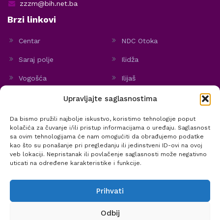
zzzm@bih.net.ba
Brzi linkovi
Centar
NDC Otoka
Saraj polje
Ilidža
Vogošća
Ilijaš
Hadžići
Stari Grad
Upravljajte saglasnostima
Politika kolačića
Da bismo pružili najbolje iskustvo, koristimo tehnologije poput
kolačića za čuvanje i/ili pristup informacijama o uređaju. Saglasnost
sa ovim tehnologijama će nam omogućiti da obrađujemo podatke
kao što su ponašanje pri pregledanju ili jedinstveni ID-ovi na ovoj
veb lokaciji. Nepristanak ili povlačenje saglasnosti može negativno
@ 2020 Zavod za zdravstvenu zaštitu žena i materinstva KS | Sva prava
uticati na određene karakteristike i funkcije.
zadržana.
Prihvati
Sadržaj stranica J.U. ZZZM treba koristiti u informativne svrhe. On ne može zamijeniti
Odbij
stručni savjet, dijagnozu ili liječenje ljekara. J.U. ZZZM ne može biti odgovoran za bilo