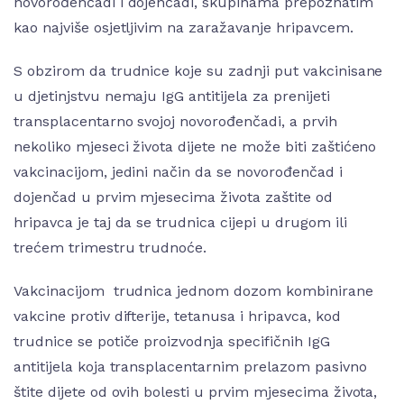
novorođenčadi i dojenčadi, skupinama prepoznatim
kao najviše osjetljivim na zaražavanje hripavcem.
S obzirom da trudnice koje su zadnji put vakcinisane
u djetinjstvu nemaju IgG antitijela za prenijeti
transplacentarno svojoj novorođenčadi, a prvih
nekoliko mjeseci života dijete ne može biti zaštićeno
vakcinacijom, jedini način da se novorođenčad i
dojenčad u prvim mjesecima života zaštite od
hripavca je taj da se trudnica cijepi u drugom ili
trećem trimestru trudnoće.
Vakcinacijom trudnica jednom dozom kombinirane
vakcine protiv difterije, tetanusa i hripavca, kod
trudnice se potiče proizvodnja specifičnih IgG
antitijela koja transplacentarnim prelazom pasivno
štite dijete od ovih bolesti u prvim mjesecima života,