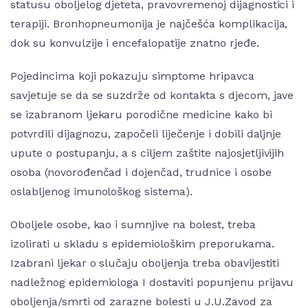
statusu oboljelog djeteta, pravovremenoj dijagnostici i
terapiji. Bronhopneumonija je najčešća komplikacija,
dok su konvulzije i encefalopatije znatno rjeđe.
Pojedincima koji pokazuju simptome hripavca
savjetuje se da se suzdrže od kontakta s djecom, jave
se izabranom ljekaru porodične medicine kako bi
potvrdili dijagnozu, započeli liječenje i dobili daljnje
upute o postupanju, a s ciljem zaštite najosjetljivijih
osoba (novorođenčad i dojenčad, trudnice i osobe
oslabljenog imunološkog sistema).
Oboljele osobe, kao i sumnjive na bolest, treba
izolirati u skladu s epidemiološkim preporukama.
Izabrani ljekar o slučaju oboljenja treba obavijestiti
nadležnog epidemiologa I dostaviti popunjenu prijavu
oboljenja/smrti od zarazne bolesti u J.U.Zavod za