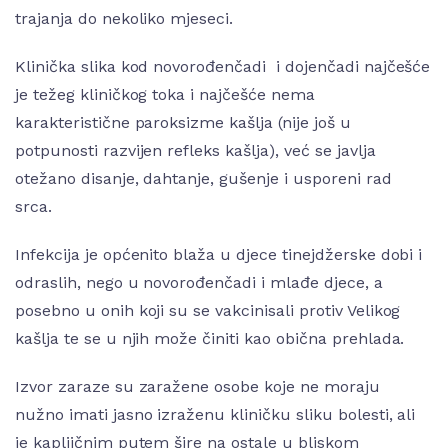
trajanja do nekoliko mjeseci.
Klinička slika kod novorođenčadi i dojenčadi najčešće
je težeg kliničkog toka i najčešće nema
karakteristične paroksizme kašlja (nije još u
potpunosti razvijen refleks kašlja), već se javlja
otežano disanje, dahtanje, gušenje i usporeni rad
srca.
Infekcija je općenito blaža u djece tinejdžerske dobi i
odraslih, nego u novorođenčadi i mlađe djece, a
posebno u onih koji su se vakcinisali protiv Velikog
kašlja te se u njih može činiti kao obična prehlada.
Izvor zaraze su zaražene osobe koje ne moraju
nužno imati jasno izraženu kliničku sliku bolesti, ali
je kapljičnim putem šire na ostale u bliskom