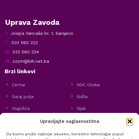
Uprava Zavoda
Josipa Vancaša br. 1, Sarajevo
033 560 222
033 560 224
zzzm@bih.net.ba
Brzi linkovi
Centar
NDC Otoka
Saraj polje
Ilidža
Vogošća
Ilijaš
Hadžići
Stari Grad
Upravljajte saglasnostima
Politika kolačića
Da bismo pružili najbolje iskustvo, koristimo tehnologije poput