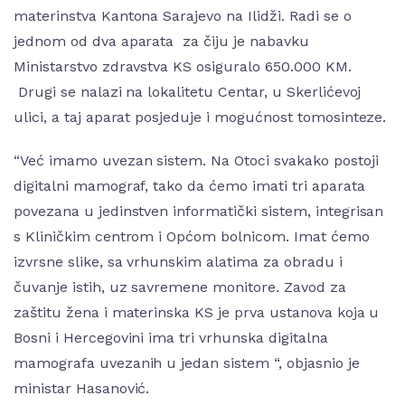
materinstva Kantona Sarajevo na Ilidži. Radi se o
jednom od dva aparata za čiju je nabavku
Ministarstvo zdravstva KS osiguralo 650.000 KM.
Drugi se nalazi na lokalitetu Centar, u Skerlićevoj
ulici, a taj aparat posjeduje i mogućnost tomosinteze.
“Već imamo uvezan sistem. Na Otoci svakako postoji
digitalni mamograf, tako da ćemo imati tri aparata
povezana u jedinstven informatički sistem, integrisan
s Kliničkim centrom i Općom bolnicom. Imat ćemo
izvrsne slike, sa vrhunskim alatima za obradu i
čuvanje istih, uz savremene monitore. Zavod za
zaštitu žena i materinska KS je prva ustanova koja u
Bosni i Hercegovini ima tri vrhunska digitalna
mamografa uvezanih u jedan sistem “, objasnio je
ministar Hasanović.