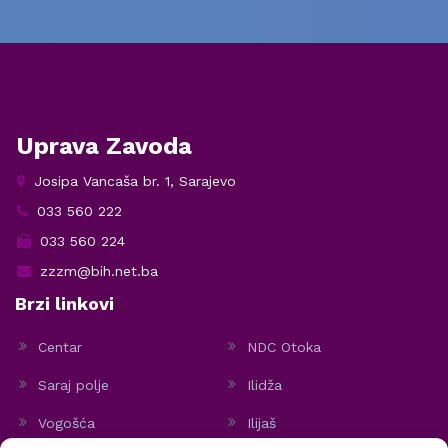
Uprava Zavoda
Josipa Vancaša br. 1, Sarajevo
033 560 222
033 560 224
zzzm@bih.net.ba
Brzi linkovi
Centar
NDC Otoka
Saraj polje
Ilidža
Vogošća
Ilijaš