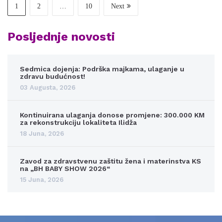
1
2
…
10
Next
Posljednje novosti
Sedmica dojenja: Podrška majkama, ulaganje u
zdravu budućnost!
03 Augusta, 2026
Kontinuirana ulaganja donose promjene: 300.000 KM
za rekonstrukciju lokaliteta Ilidža
18 Juna, 2026
Zavod za zdravstvenu zaštitu žena i materinstva KS
na „BH BABY SHOW 2026“
15 Juna, 2026