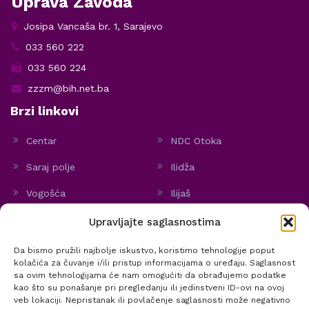
Uprava Zavoda
Josipa Vancaša br. 1, Sarajevo
033 560 222
033 560 224
zzzm@bih.net.ba
Brzi linkovi
Centar
NDC Otoka
Saraj polje
Ilidža
Vogošća
Ilijaš
Hadžići
Stari Grad
Upravljajte saglasnostima
Politika kolačića
Da bismo pružili najbolje iskustvo, koristimo tehnologije poput
kolačića za čuvanje i/ili pristup informacijama o uređaju. Saglasnost
sa ovim tehnologijama će nam omogućiti da obrađujemo podatke
kao što su ponašanje pri pregledanju ili jedinstveni ID-ovi na ovoj
veb lokaciji. Nepristanak ili povlačenje saglasnosti može negativno