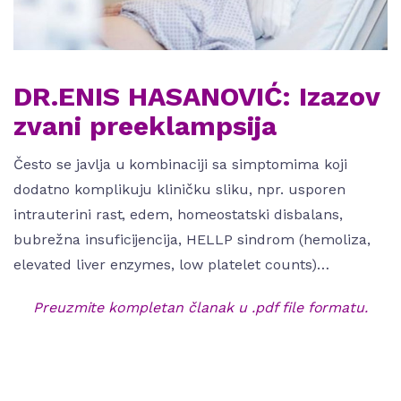
DR.ENIS HASANOVIĆ: Izazov
zvani preeklampsija
Često se javlja u kombinaciji sa simptomima koji
dodatno komplikuju kliničku sliku, npr. usporen
intrauterini rast, edem, homeostatski disbalans,
bubrežna insuficijencija, HELLP sindrom (hemoliza,
elevated liver enzymes, low platelet counts)…
Preuzmite kompletan članak u .pdf file formatu.