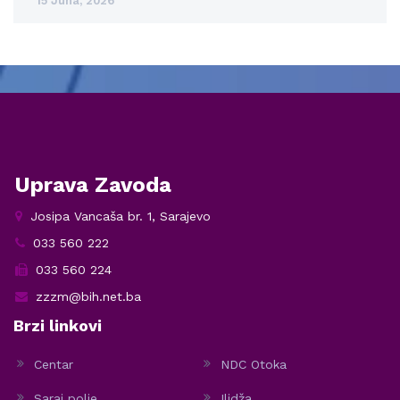
15 Juna, 2026
Uprava Zavoda
Josipa Vancaša br. 1, Sarajevo
033 560 222
033 560 224
zzzm@bih.net.ba
Brzi linkovi
Centar
NDC Otoka
Saraj polje
Ilidža