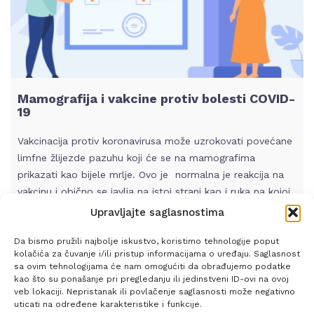
Mamografija i vakcine protiv bolesti COVID-
19
Vakcinacija protiv koronavirusa može uzrokovati povećane
limfne žlijezde pazuhu koji će se na mamografima
prikazati kao bijele mrlje. Ovo je normalna je reakcija na
vakcinu i obično se javlja na istoj strani kao i ruka na kojoj
je pucano. Obično traje samo nekoliko tjedana. Budući da
Upravljajte saglasnostima
bi se ova vrsta otekline mogla pogrešno zamijeniti kao
Da bismo pružili najbolje iskustvo, koristimo tehnologije poput
znak raka, Društvo za Društvo za ranu dijagnostiku bolesti
kolačića za čuvanje i/ili pristup informacijama o uređaju. Saglasnost
dojki (Society of Breast Imaging-SBI) preporučuje
sa ovim tehnologijama će nam omogućiti da obrađujemo podatke
zakazivanje rutinske mamografije prije prve doze vakcine
kao što su ponašanje pri pregledanju ili jedinstveni ID-ovi na ovoj
veb lokaciji. Nepristanak ili povlačenje saglasnosti može negativno
protiv Covid-19 ili najmanje mjesec dana nakon druga doza
uticati na određene karakteristike i funkcije.
cjepiva. Saznajte više