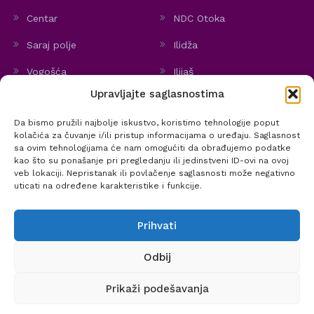
Centar
NDC Otoka
Saraj polje
Ilidža
Vogošća
Ilijaš
Upravljajte saglasnostima
Hadžići
Stari Grad
Da bismo pružili najbolje iskustvo, koristimo tehnologije poput
Politika kolačića
kolačića za čuvanje i/ili pristup informacijama o uređaju. Saglasnost
sa ovim tehnologijama će nam omogućiti da obrađujemo podatke
kao što su ponašanje pri pregledanju ili jedinstveni ID-ovi na ovoj
veb lokaciji. Nepristanak ili povlačenje saglasnosti može negativno
uticati na određene karakteristike i funkcije.
@ 2020 Zavod za zdravstvenu zaštitu žena i materinstva KS | Sva prava
Prihvati
zadržana.
Sadržaj stranica J.U. ZZZM treba koristiti u informativne svrhe. On ne može zamijeniti
Odbij
stručni savjet, dijagnozu ili liječenje ljekara. J.U. ZZZM ne može biti odgovoran za bilo
Prikaži podešavanja
kakvu izravnu ili neizravnu štetu koja bi mogla proizići iz korištenja www.zzzm.ba, te za
bilo kakve propuste ili greške u sadržaju stranice.