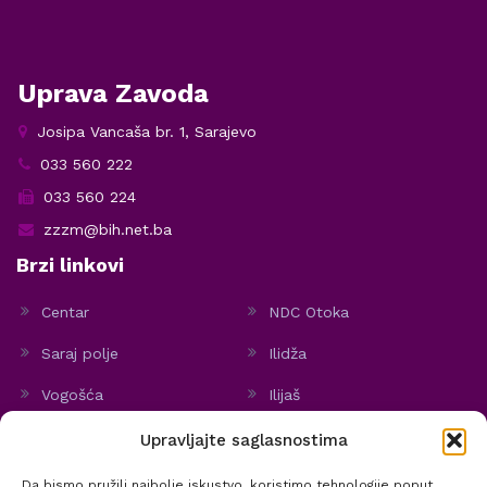
Uprava Zavoda
Josipa Vancaša br. 1, Sarajevo
033 560 222
033 560 224
zzzm@bih.net.ba
Brzi linkovi
Centar
NDC Otoka
Saraj polje
Ilidža
Vogošća
Ilijaš
Hadžići
Stari Grad
Upravljajte saglasnostima
Politika kolačića
Da bismo pružili najbolje iskustvo, koristimo tehnologije poput