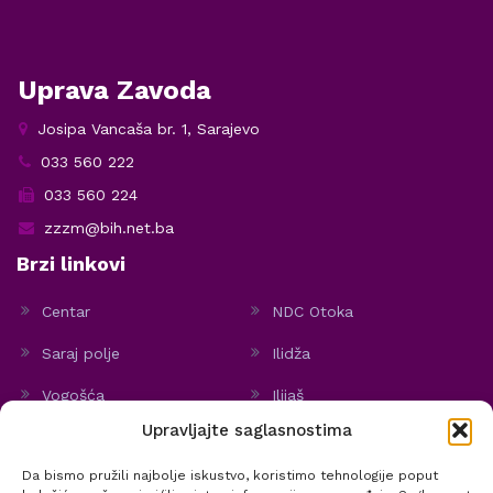
Uprava Zavoda
Josipa Vancaša br. 1, Sarajevo
033 560 222
033 560 224
zzzm@bih.net.ba
Brzi linkovi
Centar
NDC Otoka
Saraj polje
Ilidža
Vogošća
Ilijaš
Upravljajte saglasnostima
Hadžići
Stari Grad
Da bismo pružili najbolje iskustvo, koristimo tehnologije poput
Politika kolačića