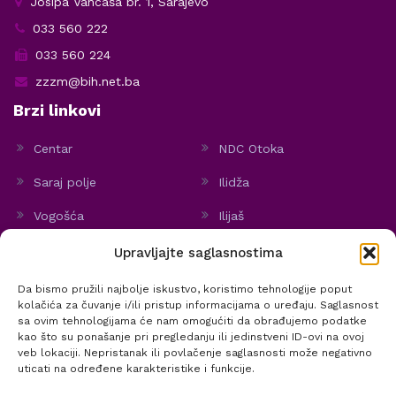
Josipa Vancaša br. 1, Sarajevo
033 560 222
033 560 224
zzzm@bih.net.ba
Brzi linkovi
Centar
NDC Otoka
Saraj polje
Ilidža
Vogošća
Ilijaš
Hadžići
Stari Grad
Upravljajte saglasnostima
Politika kolačića
Da bismo pružili najbolje iskustvo, koristimo tehnologije poput
kolačića za čuvanje i/ili pristup informacijama o uređaju. Saglasnost
sa ovim tehnologijama će nam omogućiti da obrađujemo podatke
kao što su ponašanje pri pregledanju ili jedinstveni ID-ovi na ovoj
veb lokaciji. Nepristanak ili povlačenje saglasnosti može negativno
@ 2020 Zavod za zdravstvenu zaštitu žena i materinstva KS | Sva prava
uticati na određene karakteristike i funkcije.