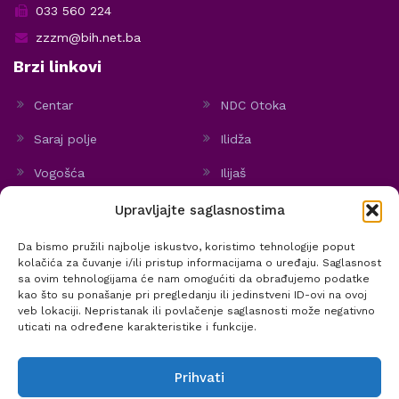
033 560 224
zzzm@bih.net.ba
Brzi linkovi
Centar
NDC Otoka
Saraj polje
Ilidža
Vogošća
Ilijaš
Hadžići
Stari Grad
Upravljajte saglasnostima
Politika kolačića
Da bismo pružili najbolje iskustvo, koristimo tehnologije poput
kolačića za čuvanje i/ili pristup informacijama o uređaju. Saglasnost
sa ovim tehnologijama će nam omogućiti da obrađujemo podatke
kao što su ponašanje pri pregledanju ili jedinstveni ID-ovi na ovoj
veb lokaciji. Nepristanak ili povlačenje saglasnosti može negativno
@ 2020 Zavod za zdravstvenu zaštitu žena i materinstva KS | Sva prava
uticati na određene karakteristike i funkcije.
zadržana.
Prihvati