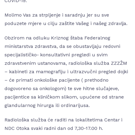
COVID-19.
Molimo Vas za strpljenje i saradnju jer su sve
poduzete mjere u cilju zaštite Vašeg i našeg zdravlja.
Obzirom na odluku Kriznog štaba Federalnog
ministarstva zdravstva, da se obustavljaju redovni
specijalističko- konsultativni pregledi u svim
zdravstvenim ustanovama, radiološka služba ZZZŽM
– kabineti za mamografiju i ultrazvučni pregled dojki
– će primati onkološke pacijente ( prethodno
dogovoreno sa onkologom) te sve hitne slučajeve,
pacijentice sa kliničkom slikom, upućene od strane
glandularnog hirurga ili ordinarijusa.
Radiološka služba će raditi na lokalitetima Centar i
NDC Otoka svaki radni dan od 7,30-17.00 h.