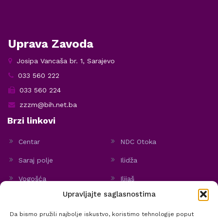
Uprava Zavoda
Josipa Vancaša br. 1, Sarajevo
033 560 222
033 560 224
zzzm@bih.net.ba
Brzi linkovi
Centar
NDC Otoka
Saraj polje
Ilidža
Vogošća
Ilijaš
Upravljajte saglasnostima
Hadžići
Stari Grad
Da bismo pružili najbolje iskustvo, koristimo tehnologije poput
Politika kolačića