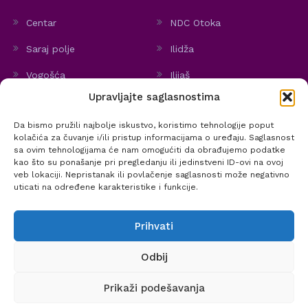
Centar
NDC Otoka
Saraj polje
Ilidža
Vogošća
Ilijaš
Upravljajte saglasnostima
Hadžići
Stari Grad
Da bismo pružili najbolje iskustvo, koristimo tehnologije poput
Politika kolačića
kolačića za čuvanje i/ili pristup informacijama o uređaju. Saglasnost
sa ovim tehnologijama će nam omogućiti da obrađujemo podatke
kao što su ponašanje pri pregledanju ili jedinstveni ID-ovi na ovoj
veb lokaciji. Nepristanak ili povlačenje saglasnosti može negativno
uticati na određene karakteristike i funkcije.
@ 2020 Zavod za zdravstvenu zaštitu žena i materinstva KS | Sva prava
Prihvati
zadržana.
Sadržaj stranica J.U. ZZZM treba koristiti u informativne svrhe. On ne može zamijeniti
Odbij
stručni savjet, dijagnozu ili liječenje ljekara. J.U. ZZZM ne može biti odgovoran za bilo
Prikaži podešavanja
kakvu izravnu ili neizravnu štetu koja bi mogla proizići iz korištenja www.zzzm.ba, te za
bilo kakve propuste ili greške u sadržaju stranice.