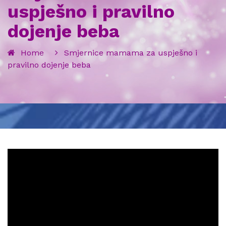
uspješno i pravilno
dojenje beba
Home
Smjernice mamama za uspješno i
pravilno dojenje beba