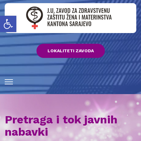
Open toolbar
LOKALITETI ZAVODA
Pretraga i tok javnih
nabavki