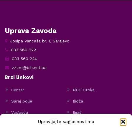
Uprava Zavoda
Josipa Vancaša br. 1, Sarajevo
033 560 222
033 560 224
zzzm@bih.net.ba
Brzi linkovi
Centar
NDC Otoka
Saraj polje
Ilidža
Vogošća
Ilijaš
Upravljajte saglasnostima
Hadžići
Stari Grad